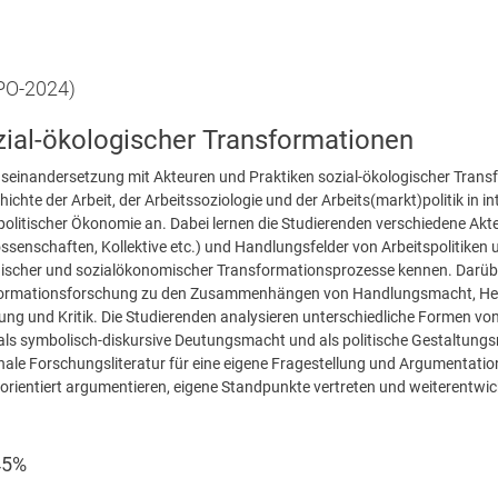
(PO-2024)
zial-ökologischer Transformationen
seinandersetzung mit Akteuren und Praktiken sozial-ökologischer Transf
chte der Arbeit, der Arbeitssoziologie und der Arbeits(markt)politik in in
 politischer Ökonomie an. Dabei lernen die Studierenden verschiedene Akte
enschaften, Kollektive etc.) und Handlungsfelder von Arbeitspolitiken
ogischer und sozialökonomischer Transformationsprozesse kennen. Darüb
nsformationsforschung zu den Zusammenhängen von Handlungsmacht, Her
dung und Kritik. Die Studierenden analysieren unterschiedliche Formen vo
 als symbolisch-diskursive Deutungsmacht und als politische Gestaltung
nale Forschungsliteratur für eine eigene Fragestellung und Argumentati
entiert argumentieren, eigene Standpunkte vertreten und weiterentwickel
45%