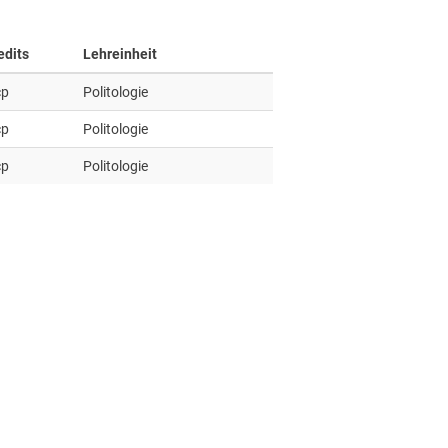
edits
Lehreinheit
cp
Politologie
cp
Politologie
cp
Politologie