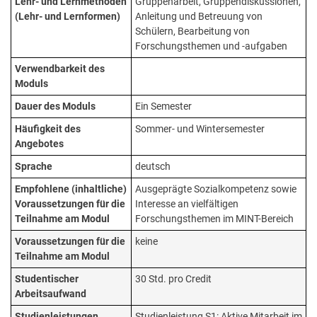
Lehr- und Lernmethoden
Gruppenarbeit, Gruppendiskussionen,
(Lehr- und Lernformen)
Anleitung und Betreuung von
Schülern, Bearbeitung von
Forschungsthemen und -aufgaben
Verwendbarkeit des
Moduls
Dauer des Moduls
Ein Semester
Häufigkeit des
Sommer- und Wintersemester
Angebotes
Sprache
deutsch
Empfohlene (inhaltliche)
Ausgeprägte Sozialkompetenz sowie
Voraussetzungen für die
Interesse an vielfältigen
Teilnahme am Modul
Forschungsthemen im MINT-Bereich
Voraussetzungen für die
keine
Teilnahme am Modul
Studentischer
30 Std. pro Credit
Arbeitsaufwand
Studienleistungen
Studienleistung S1: Aktive Mitarbeit im